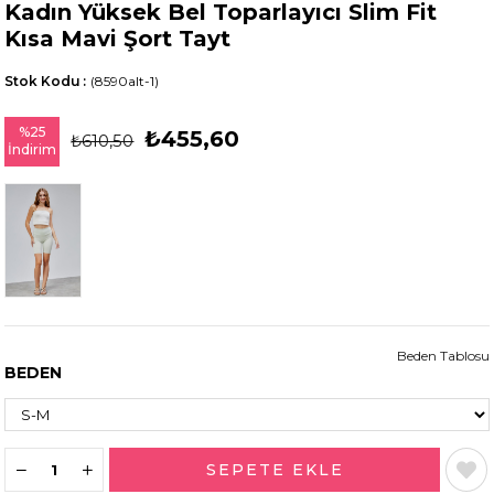
Kadın Yüksek Bel Toparlayıcı Slim Fit
Kısa Mavi Şort Tayt
Stok Kodu
(8590alt-1)
%
25
₺455,60
₺610,50
İndirim
Beden Tablosu
BEDEN