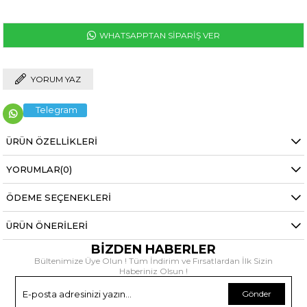
WHATSAPPTAN SİPARİŞ VER
YORUM YAZ
Telegram
ÜRÜN ÖZELLIKLERI
YORUMLAR
(0)
ÖDEME SEÇENEKLERI
ÜRÜN ÖNERILERI
BİZDEN HABERLER
Bültenimize Üye Olun ! Tüm İndirim ve Fırsatlardan İlk Sizin
Haberiniz Olsun !
Gönder