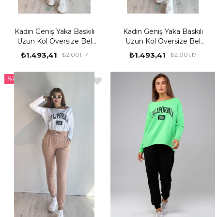
Kadın Geniş Yaka Baskılı
Kadın Geniş Yaka Baskılı
Uzun Kol Oversize Bel
Uzun Kol Oversize Bel
Lastikli Beyaz-Çikolata
Lastikli Beyaz-Fuşya
₺1.493,41
₺1.493,41
₺2.001,17
₺2.001,17
Eşofman Takımı
Eşofman Takımı
%25
%25