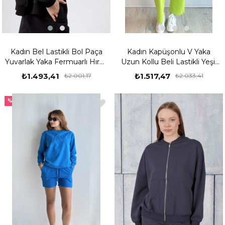
Kadın Bel Lastikli Bol Paça
Kadın Kapüşonlu V Yaka
Yuvarlak Yaka Fermuarlı Hırka
Uzun Kollu Beli Lastikli Yeşil
Eşofman Takımı
Eşofman Takımı
₺1.493,41
₺1.517,47
₺2.001,17
₺2.033,41
%25
%25