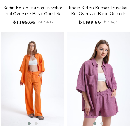
Kadın Keten Kumaş Truvakar
Kadın Keten Kumaş Truvakar
Kol Oversize Basic Gömlek
Kol Oversize Basic Gömlek
Şort Gri İkili Takım
Şort Mavi İkili Takım
₺1.189,66
₺1.189,66
₺1.594,15
₺1.594,15
%25
%25