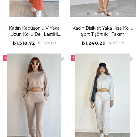
Kadın Kapüşonlu V Yaka
Kadın Bisiklet Yaka Kısa Kollu
Uzun Kollu Beli Lastikli
Şort Tişört İkili Takım
Turuncu Eşofman Takımı
₺1.518,72
₺1.240,29
₺2.035,09
₺1.661,98
%25
%25