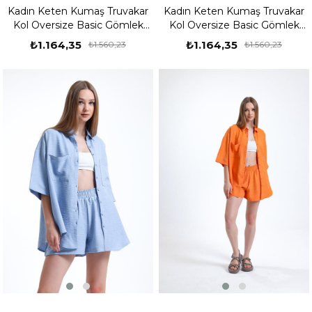
Kadın Keten Kumaş Truvakar
Kadın Keten Kumaş Truvakar
Kol Oversize Basic Gömlek
Kol Oversize Basic Gömlek
Şort Bej İkili Takım
Şort Gri İkili Takım
₺1.164,35
₺1.164,35
₺1.560,23
₺1.560,23
%25
%25