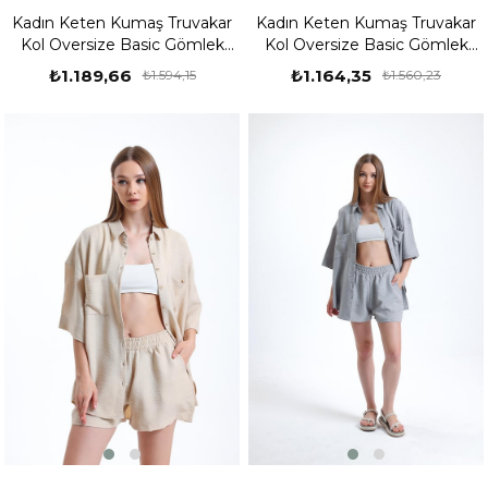
Kadın Keten Kumaş Truvakar
Kadın Keten Kumaş Truvakar
Kol Oversize Basic Gömlek
Kol Oversize Basic Gömlek
Şort Turuncu İkili Takım
Şort Gül Kurusu İkili Takım
₺1.189,66
₺1.164,35
₺1.594,15
₺1.560,23
%25
%25