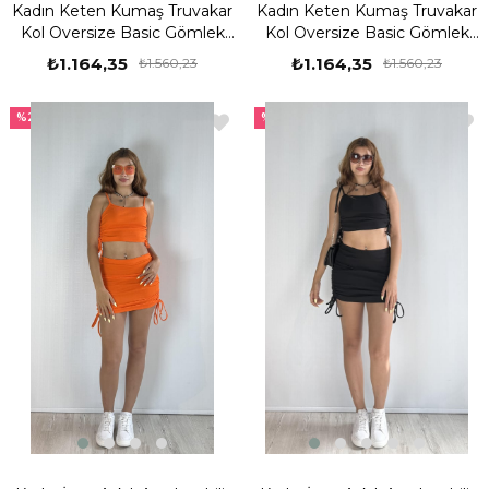
Kadın Keten Kumaş Truvakar
Kadın Keten Kumaş Truvakar
Kol Oversize Basic Gömlek
Kol Oversize Basic Gömlek
Şort Mavi İkili Takım
Şort Turuncu İkili Takım
₺1.164,35
₺1.164,35
₺1.560,23
₺1.560,23
%25
%25