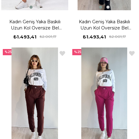
Kadın Geniş Yaka Baskılı
Kadın Geniş Yaka Baskılı
Uzun Kol Oversize Bel
Uzun Kol Oversize Bel
Lastikli Nar Çiçeği Eşofman
Lastikli Yeşil-Beyaz Eşofman
₺1.493,41
₺1.493,41
₺2.001,17
₺2.001,17
Takımı
Takımı
%25
%25