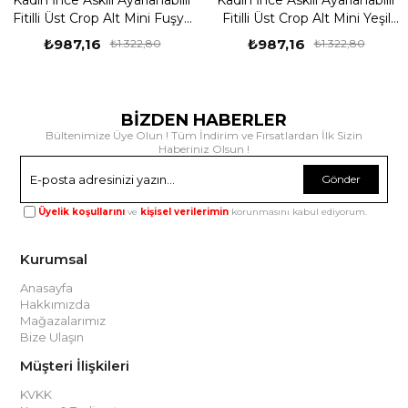
Fitilli Üst Crop Alt Mini Fuşya
Fitilli Üst Crop Alt Mini Yeşil
Etekli Takım
Etekli Takım
₺987,16
₺987,16
₺1.322,80
₺1.322,80
BİZDEN HABERLER
Bültenimize Üye Olun ! Tüm İndirim ve Fırsatlardan İlk Sizin
Haberiniz Olsun !
Gönder
Üyelik koşullarını
ve
kişisel verilerimin
korunmasını kabul ediyorum.
Kurumsal
Anasayfa
Hakkımızda
Mağazalarımız
Bize Ulaşın
Müşteri İlişkileri
KVKK