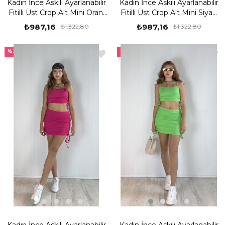
Kadın İnce Askılı Ayarlanabilir
Kadın İnce Askılı Ayarlanabilir
Fitilli Üst Crop Alt Mini Oranj
Fitilli Üst Crop Alt Mini Siyah
Etekli Takım
Etekli Takım
₺987,16
₺987,16
₺1.322,80
₺1.322,80
%25
%25
Kadın İnce Askılı Ayarlanabilir
Kadın İnce Askılı Ayarlanabilir