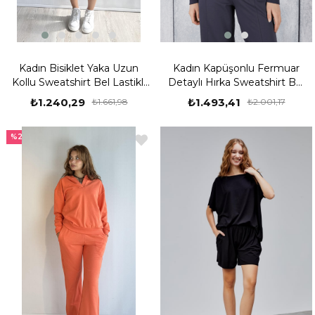
Kadın Bisiklet Yaka Uzun
Kadın Kapüşonlu Fermuar
Kollu Sweatshirt Bel Lastikli
Detaylı Hırka Sweatshirt Bel
Şort İkili Takım
Lastikli Eşofman Takımı
₺1.240,29
₺1.493,41
₺1.661,98
₺2.001,17
%25
%25