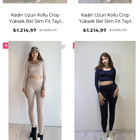
Kadın Uzun Kollu Crop
Kadın Uzun Kollu Crop
Yüksek Bel Slim Fit Tayt
Yüksek Bel Slim Fit Tayt
Kahverengi İkili Takım
Siyah İkili Takım
₺1.214,97
₺1.214,97
₺1.628,07
₺1.628,07
%25
%25