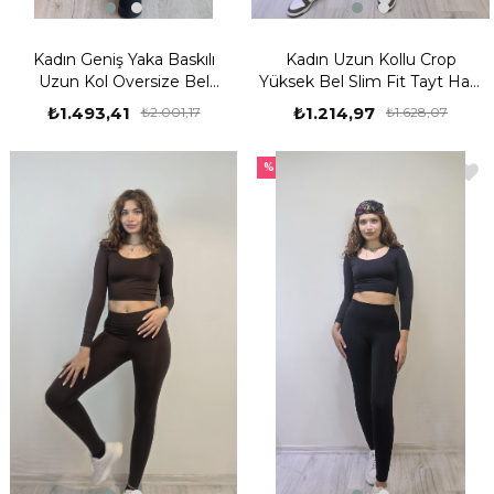
Kadın Geniş Yaka Baskılı
Kadın Uzun Kollu Crop
Uzun Kol Oversize Bel
Yüksek Bel Slim Fit Tayt Haki
Lastikli Siyah-Beyaz Eşofman
İkili Takım
₺1.493,41
₺1.214,97
₺2.001,17
₺1.628,07
Takımı
%25
%25