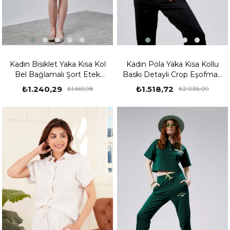
Kadın Bisiklet Yaka Kısa Kol
Kadın Pola Yaka Kısa Kollu
Bel Bağlamalı Şort Etek
Baskı Detaylı Crop Eşofman
Takım
Takımı
₺1.240,29
₺1.518,72
₺1.661,98
₺2.035,09
%25
%25