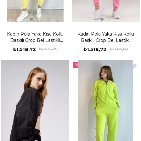
Kadın Pola Yaka Kısa Kollu
Kadın Pola Yaka Kısa Kollu
Baskılı Crop Bel Lastikli
Baskılı Crop Bel Lastikli
Eşofman Takımı - Sarı
Eşofman Takımı - Pudra
₺1.518,72
₺1.518,72
₺2.035,09
₺2.035,09
%25
%25