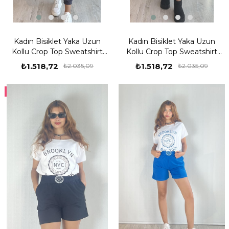
Kadın Bisiklet Yaka Uzun
Kadın Bisiklet Yaka Uzun
Kollu Crop Top Sweatshirt
Kollu Crop Top Sweatshirt
Lacivert Eşofman Takımı
Siyah Eşofman Takımı
₺1.518,72
₺1.518,72
₺2.035,09
₺2.035,09
%25
%25