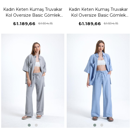
Kadın Keten Kumaş Truvakar
Kadın Keten Kumaş Truvakar
Kol Oversize Basic Gömlek
Kol Oversize Basic Gömlek
Şort Gül Kurusu İkili Takım
Şort Bej İkili Takım
₺1.189,66
₺1.189,66
₺1.594,15
₺1.594,15
%25
%25