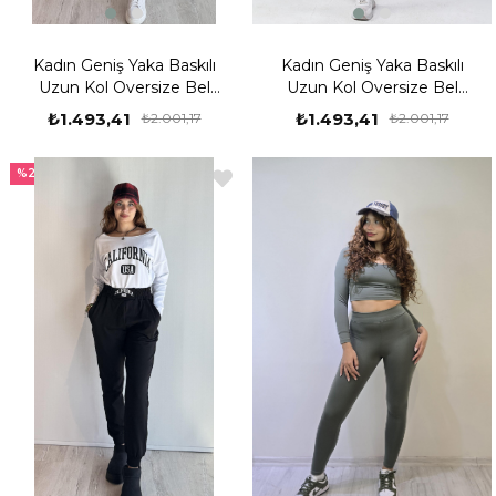
Kadın Geniş Yaka Baskılı
Kadın Geniş Yaka Baskılı
Uzun Kol Oversize Bel
Uzun Kol Oversize Bel
Lastikli Beyaz-Kahverengi
Lastikli Neon Yeşil Eşofman
₺1.493,41
₺1.493,41
₺2.001,17
₺2.001,17
Eşofman Takımı
Takımı
%25
%25