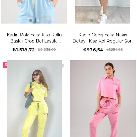
Kadın Pola Yaka Kısa Kollu
Kadın Geniş Yaka Nakış
Baskılı Crop Bel Lastikli
Detaylı Kısa Kol Regular Şort
Eşofman Takımı - Mavi
Tişört İkili Takım - Mavi
₺1.518,72
₺936,54
₺2.035,09
₺1.254,96
%25
%25