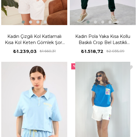
Kadın Çizgili Kol Katlamalı
Kadın Pola Yaka Kısa Kollu
Kısa Kol Keten Gömlek Şort
Baskılı Crop Bel Lastikli
Alt Üst Takım
Eşofman Takımı - Haki
₺1.239,03
₺1.518,72
₺1.660,31
₺2.035,09
%25
%25