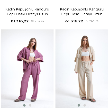
Kadın Kapüşonlu Kanguru
Kadın Kapüşonlu Kanguru
Cepli Baskı Detaylı Uzun
Cepli Baskı Detaylı Uzun
Kollu Oversize Bel Lastikli Lila
Kollu Oversize Bel Lastikli
₺1.316,22
₺1.316,22
₺1.763,74
₺1.763,74
Eşofman Takımı
Siyah Eşofman Takımı
%25
%25