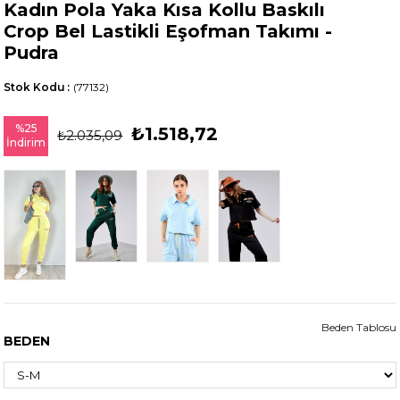
Kadın Pola Yaka Kısa Kollu Baskılı
Crop Bel Lastikli Eşofman Takımı -
Pudra
Stok Kodu
(77132)
%
25
₺1.518,72
₺2.035,09
İndirim
Beden Tablosu
BEDEN