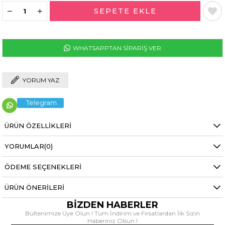
WHATSAPPTAN SİPARİŞ VER
YORUM YAZ
Telegram
ÜRÜN ÖZELLIKLERI
YORUMLAR
(0)
ÖDEME SEÇENEKLERI
ÜRÜN ÖNERILERI
BİZDEN HABERLER
Bültenimize Üye Olun ! Tüm İndirim ve Fırsatlardan İlk Sizin
Haberiniz Olsun !