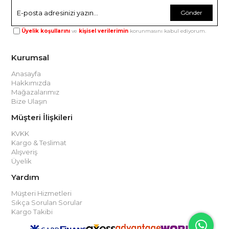
Gönder
Üyelik koşullarını
ve
kişisel verilerimin
korunmasını kabul ediyorum.
Kurumsal
Anasayfa
Hakkımızda
Mağazalarımız
Bize Ulaşın
Müşteri İlişkileri
KVKK
Kargo & Teslimat
Alışveriş
Üyelik
Yardım
Müşteri Hizmetleri
Sıkça Sorulan Sorular
Kargo Takibi