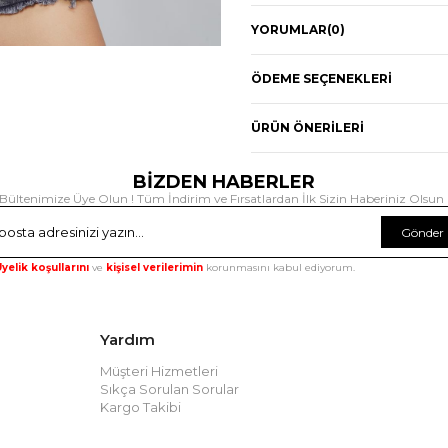
YORUMLAR
(0)
ÖDEME SEÇENEKLERI
ÜRÜN ÖNERILERI
BİZDEN HABERLER
Bültenimize Üye Olun ! Tüm İndirim ve Fırsatlardan İlk Sizin Haberiniz Olsun 
Gönder
yelik koşullarını
ve
kişisel verilerimin
korunmasını kabul ediyorum.
Yardım
Müşteri Hizmetleri
Sıkça Sorulan Sorular
Kargo Takibi