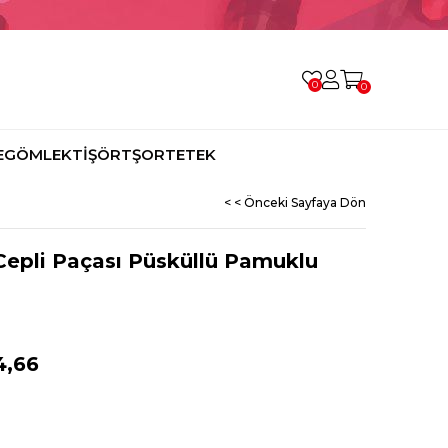
0
0
E
GÖMLEK
TİŞÖRT
ŞORT
ETEK
< < Önceki Sayfaya Dön
Cepli Paçası Püsküllü Pamuklu
4,66