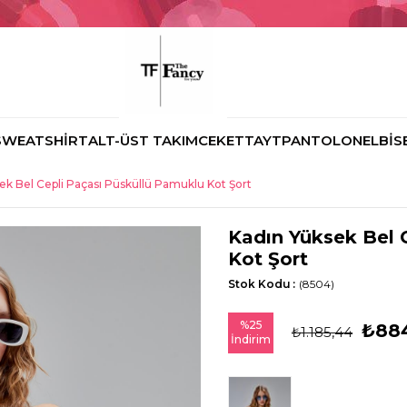
SWEATSHİRT
ALT-ÜST TAKIM
CEKET
TAYT
PANTOLON
ELBİS
ek Bel Cepli Paçası Püsküllü Pamuklu Kot Şort
Kadın Yüksek Bel 
Kot Şort
Stok Kodu
(8504)
%
25
₺88
₺1.185,44
İndirim