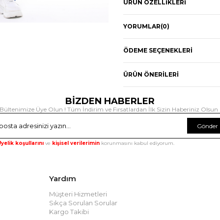
ÜRÜN ÖZELLIKLERI
YORUMLAR
(0)
ÖDEME SEÇENEKLERI
ÜRÜN ÖNERILERI
BİZDEN HABERLER
Bültenimize Üye Olun ! Tüm İndirim ve Fırsatlardan İlk Sizin Haberiniz Olsun 
Gönder
yelik koşullarını
ve
kişisel verilerimin
korunmasını kabul ediyorum.
Yardım
Müşteri Hizmetleri
Sıkça Sorulan Sorular
Kargo Takibi