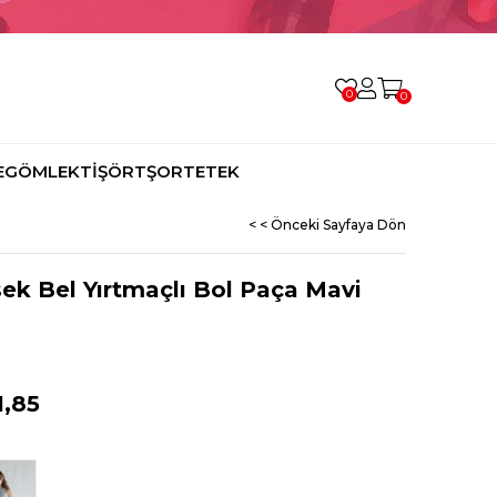
0
0
E
GÖMLEK
TİŞÖRT
ŞORT
ETEK
< < Önceki Sayfaya Dön
sek Bel Yırtmaçlı Bol Paça Mavi
1,85