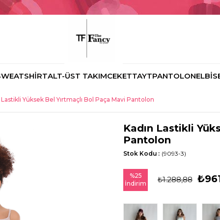
SWEATSHİRT
ALT-ÜST TAKIM
CEKET
TAYT
PANTOLON
ELBİS
 Lastikli Yüksek Bel Yırtmaçlı Bol Paça Mavi Pantolon
Kadın Lastikli Yük
Pantolon
Stok Kodu
(9093-3)
%
25
₺96
₺1.288,88
İndirim