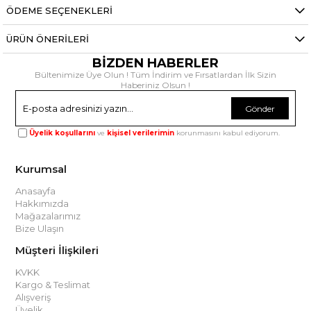
ÖDEME SEÇENEKLERI
ÜRÜN ÖNERILERI
BİZDEN HABERLER
Bültenimize Üye Olun ! Tüm İndirim ve Fırsatlardan İlk Sizin
Haberiniz Olsun !
Gönder
Üyelik koşullarını
ve
kişisel verilerimin
korunmasını kabul ediyorum.
Kurumsal
Anasayfa
Hakkımızda
Mağazalarımız
Bize Ulaşın
Müşteri İlişkileri
KVKK
Kargo & Teslimat
Alışveriş
Üyelik