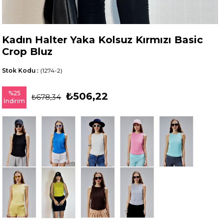
Kadın Halter Yaka Kolsuz Kırmızı Basic
Crop Bluz
Stok Kodu
(1274-2)
%
25
₺506,22
₺678,34
İndirim