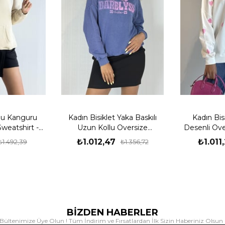
lu Kanguru
Kadın Bisiklet Yaka Baskılı
Kadın Bis
Sweatshirt -
Uzun Kollu Oversize
Desenli Ove
Sweatshirt
Sw
₺1.012,47
₺1.011
₺1.492,39
₺1.356,72
BİZDEN HABERLER
Bültenimize Üye Olun ! Tüm İndirim ve Fırsatlardan İlk Sizin Haberiniz Olsun 