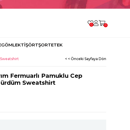
0
0
E
GÖMLEK
TİŞÖRT
ŞORT
ETEK
 Sweatshirt
< < Önceki Sayfaya Dön
rım Fermuarlı Pamuklu Cep
Mürdüm Sweatshirt