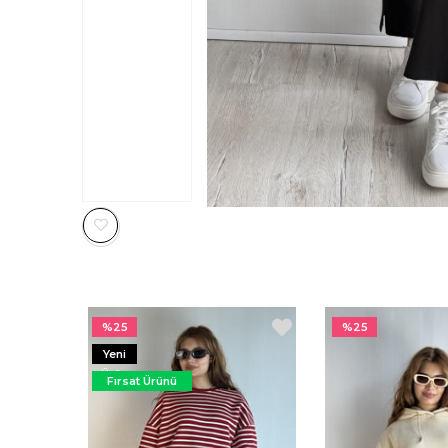
%25
%25
Yeni
Ürün
Fırsat Ürünü