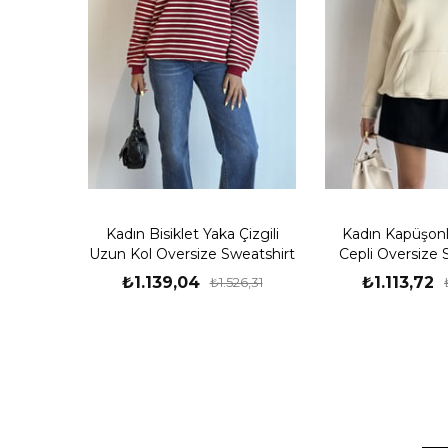
Kadın Bisiklet Yaka Çizgili
Kadın Kapüşon
Uzun Kol Oversize Sweatshirt
Cepli Oversize 
Taş
₺1.139,04
₺1.113,72
₺1.526,31