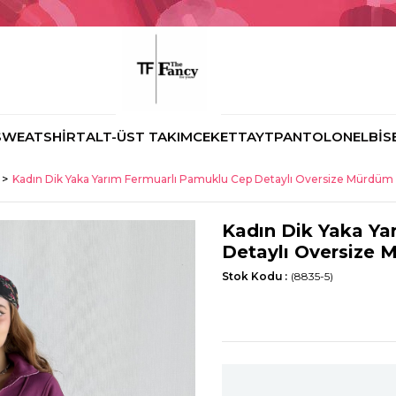
SWEATSHİRT
ALT-ÜST TAKIM
CEKET
TAYT
PANTOLON
ELBİS
Kadın Dik Yaka Yarım Fermuarlı Pamuklu Cep Detaylı Oversize Mürdüm
Kadın Dik Yaka Ya
Detaylı Oversize 
Stok Kodu
(8835-5)