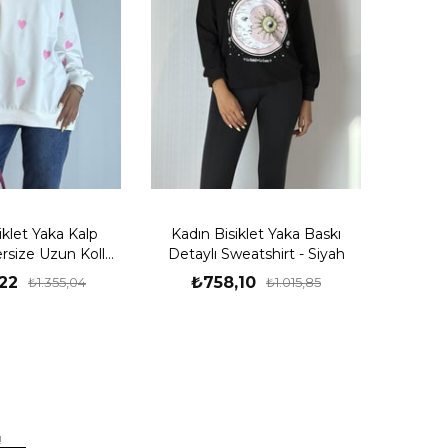
iklet Yaka Kalp
Kadın Bisiklet Yaka Baskı
rsize Uzun Kollu
Detaylı Sweatshirt - Siyah
eatsirt
,22
₺758,10
₺1.355,04
₺1.015,85
!