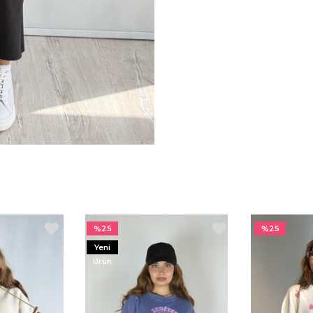
%25
%25
Yeni
Ürün