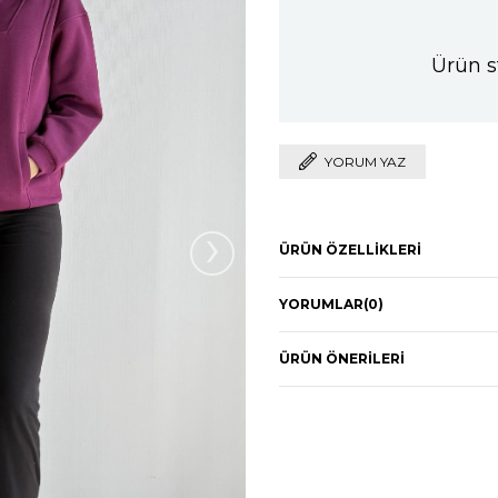
Ürün s
YORUM YAZ
›
ÜRÜN ÖZELLIKLERI
YORUMLAR
(0)
ÜRÜN ÖNERILERI