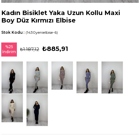
Kadın Bisiklet Yaka Uzun Kollu Maxi
Boy Düz Kırmızı Elbise
Stok Kodu
(1430yenielbise-6)
%
25
₺885,91
₺1.187,12
İndirim