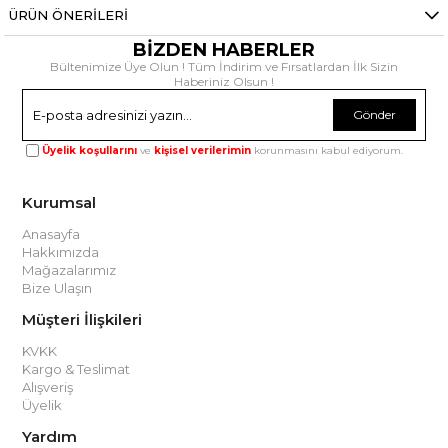
ÜRÜN ÖNERILERI
BİZDEN HABERLER
Bültenimize Üye Olun ! Tüm İndirim ve Fırsatlardan İlk Sizin
Haberiniz Olsun !
Gönder
Üyelik koşullarını
ve
kişisel verilerimin
korunmasını kabul ediyorum.
Kurumsal
Anasayfa
Hakkımızda
Mağazalarımız
Bize Ulaşın
Müşteri İlişkileri
KVKK
Kargo & Teslimat
Alışveriş
Üyelik
Yardım