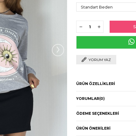
›
YORUM YAZ
ÜRÜN ÖZELLIKLERI
YORUMLAR
(0)
ÖDEME SEÇENEKLERI
ÜRÜN ÖNERILERI