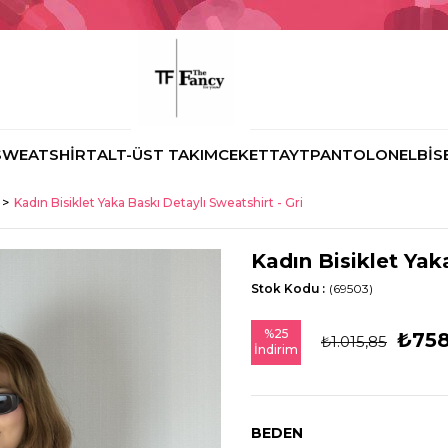
SWEATSHİRT
ALT-ÜST TAKIM
CEKET
TAYT
PANTOLON
ELBİS
Kadın Bisiklet Yaka Baskı Detaylı Sweatshirt - Gri
Kadın Bisiklet Yak
Stok Kodu
(69503)
%
25
₺758
₺1.015,85
İndirim
BEDEN