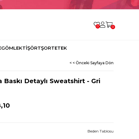
0
0
E
GÖMLEK
TİŞÖRT
ŞORT
ETEK
< < Önceki Sayfaya Dön
a Baskı Detaylı Sweatshirt - Gri
,10
Beden Tablosu