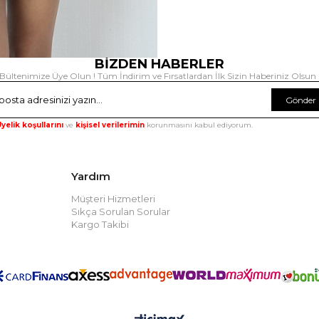
BİZDEN HABERLER
Bültenimize Üye Olun ! Tüm İndirim ve Fırsatlardan İlk Sizin Haberiniz Olsun 
Gönder
yelik koşullarını
ve
kişisel verilerimin
korunmasını kabul ediyorum.
Yardım
Müşteri Hizmetleri
Sıkça Sorulan Sorular
Kargo Takibi