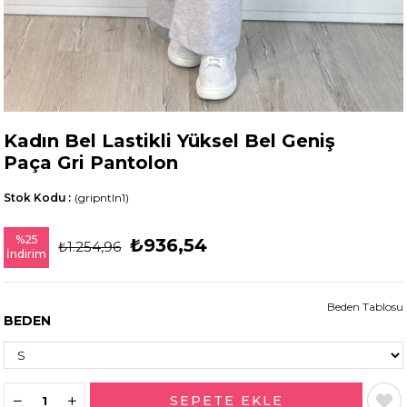
Kadın Bel Lastikli Yüksel Bel Geniş
Paça Gri Pantolon
Stok Kodu
(gripntln1)
%
25
₺936,54
₺1.254,96
İndirim
Beden Tablosu
BEDEN