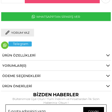
WHATSAPPTAN SİPARİŞ VER
YORUM YAZ
Telegram
ÜRÜN ÖZELLIKLERI
YORUMLAR
(0)
ÖDEME SEÇENEKLERI
ÜRÜN ÖNERILERI
BİZDEN HABERLER
Bültenimize Üye Olun ! Tüm İndirim ve Fırsatlardan İlk Sizin
Haberiniz Olsun !
Gönder