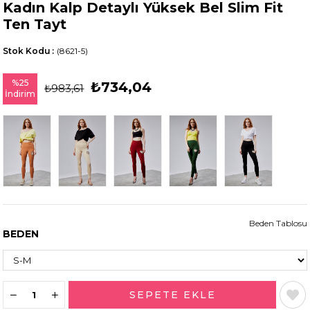
Kadın Kalp Detaylı Yüksek Bel Slim Fit
Ten Tayt
Stok Kodu
(8621-5)
%
25
₺734,04
₺983,61
İndirim
Beden Tablosu
BEDEN