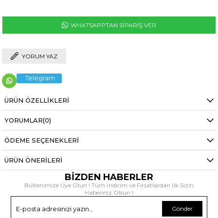
WHATSAPPTAN SİPARİŞ VER
YORUM YAZ
Telegram
ÜRÜN ÖZELLIKLERI
YORUMLAR
(0)
ÖDEME SEÇENEKLERI
ÜRÜN ÖNERILERI
BİZDEN HABERLER
Bültenimize Üye Olun ! Tüm İndirim ve Fırsatlardan İlk Sizin
Haberiniz Olsun !
Gönder