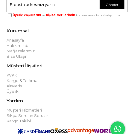
Gönder
Üyelik koşullarını
ve
kişisel verilerimin
korunmasını kabul ediyorum.
Kurumsal
Anasayfa
Hakkımızda
Mağazalarımız
Bize Ulaşın
Müşteri İlişkileri
KVKK
Kargo & Teslimat
Alışveriş
Üyelik
Yardım
Müşteri Hizmetleri
Sıkça Sorulan Sorular
Kargo Takibi